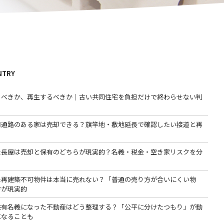
NTRY
るべきか、再生するべきか｜古い共同住宅を負担だけで終わらせない判
用通路のある家は売却できる？旗竿地・敷地延長で確認したい接道と再
た長屋は売却と保有のどちらが現実的？名義・税金・空き家リスクを分
た再建築不可物件は本当に売れない？「普通の売り方が合いにくい物
方が現実的
共有名義になった不動産はどう整理する？「公平に分けたつもり」が動
になることも