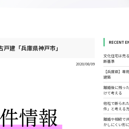
RECENT E
中古戸建「兵庫県神戸市」
文化住宅は売
断基準
2020/08/09
【兵庫県】専
建築
離婚後に残っ
けて考える
他社で断られ
件」と考える
離婚や相続で
かしにくい形