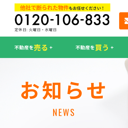
他社で断られた物件
もお任せください！
定休日: 火曜日・水曜日
売る
買う
不動産を
不動産を
お知らせ
NEWS