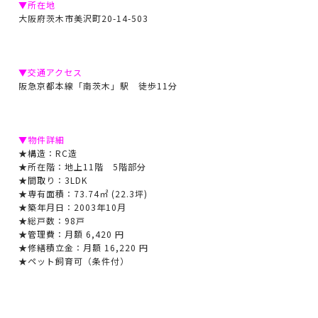
▼所在地
大阪府茨木市美沢町20-14-503
▼交通アクセス
阪急京都本線「南茨木」駅 徒歩11分
▼物件詳細
★構造：RC造
★所在階：地上11階 5階部分
★間取り：3LDK
★専有面積：73.74㎡ (22.3坪)
★築年月日：2003年10月
★総戸数：98戸
★管理費：月額 6,420 円
★修繕積立金：月額 16,220 円
★ペット飼育可（条件付）