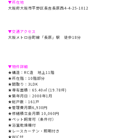
▼所在地
大阪府大阪市平野区長吉長原西4-4-25-1012
▼交通アクセス
大阪メトロ谷町線「長原」駅 徒歩18分
▼物件詳細
★構造：RC造 地上11階
★所在階：10階部分
★間取り：
3LDK
★専有面積：65.40㎡ (19.78坪)
★築年月日：2008年1月
★総戸数：161戸
★管理費月額6,930円
★修繕積立金月額 10,060円
★ペット飼育可（条件付）
★浴室乾燥機付
★レースカーテン・照明付き
★WIC付