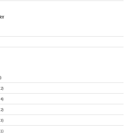
RY
)
2)
4)
2)
3)
1)