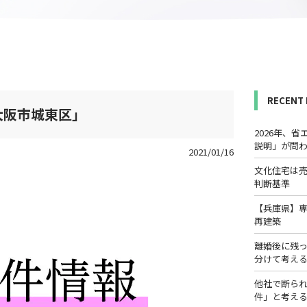
RECENT
大阪市城東区」
2026年、
説明」が問
2021/01/16
文化住宅は
判断基準
【兵庫県】
再建築
離婚後に残
分けて考え
他社で断ら
件」と考え