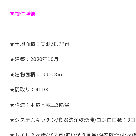
▼物件詳細
★土地面積：実測58.77㎡
★建築：2020年10月
★建物面積：106.78㎡
★間取り：4
LDK
★構造：木造・地上3階建
★システムキッチン/食器洗浄乾燥機/コンロ口数：3口
★トイレ２ヶ所/バス有/追い焚き風呂/浴室乾燥/脱衣