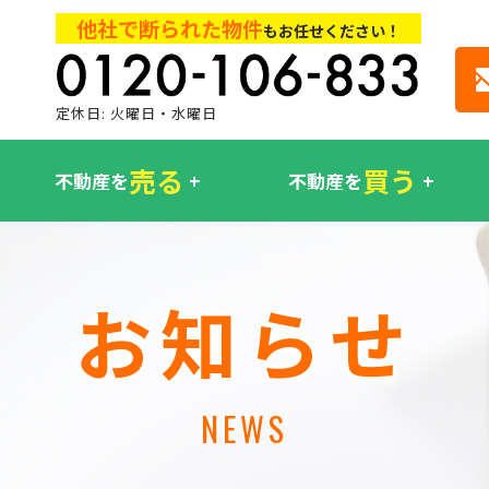
他社で断られた物件
もお任せください！
定休日: 火曜日・水曜日
売る
買う
不動産を
不動産を
お知らせ
NEWS