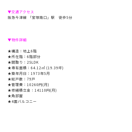
▼交通アクセス
阪急今津線 「宝塚南口」駅 徒歩5分
▼物件詳細
★構造：地上6階
★所在階：6階部分
★間取り：2SLDK
★専有面積：64.12㎡ (19.39坪)
★築年月日：1973年5月
★総戸数：79戸
★管理費：10260円(月)
★修繕積立金：14110円(月)
★角部屋
★4面バルコニー