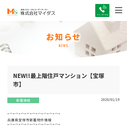
お知らせ
NEWS
NEW!!最上階住戸マンション【宝塚
市】
2020/01/19
新着情報
*⌒*⌒*⌒*⌒*⌒*⌒*⌒*⌒*⌒*
兵庫県宝塚市新着物件情報
*⌒*⌒*⌒*⌒*⌒*⌒*⌒*⌒*⌒*