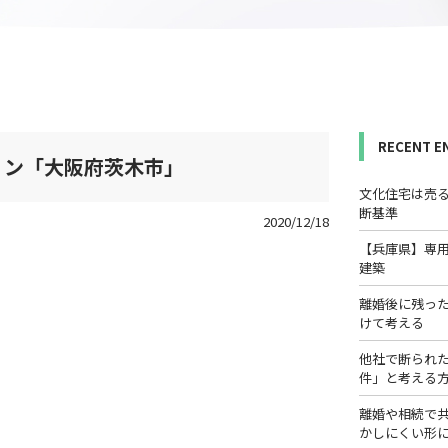
RECENT E
ョン「大阪府茨木市」
文化住宅は売
断基準
2020/12/18
【兵庫県】専
建築
離婚後に残っ
けて考える
他社で断られ
件」と考える
離婚や相続で
かしにくい形