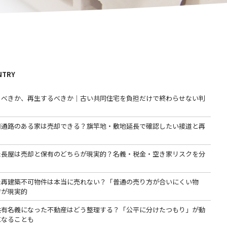
NTRY
るべきか、再生するべきか｜古い共同住宅を負担だけで終わらせない判
用通路のある家は売却できる？旗竿地・敷地延長で確認したい接道と再
た長屋は売却と保有のどちらが現実的？名義・税金・空き家リスクを分
た再建築不可物件は本当に売れない？「普通の売り方が合いにくい物
方が現実的
共有名義になった不動産はどう整理する？「公平に分けたつもり」が動
になることも