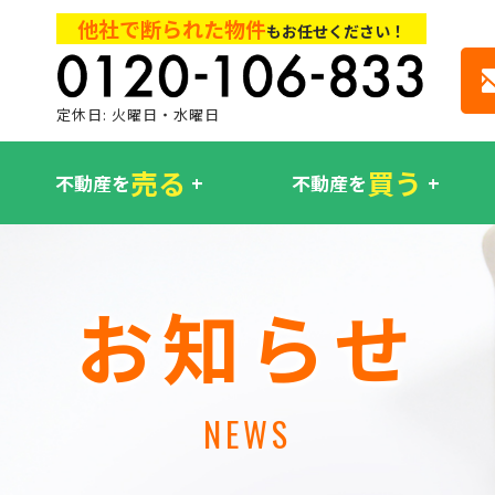
他社で断られた物件
もお任せください！
定休日: 火曜日・水曜日
売る
買う
不動産を
不動産を
お知らせ
NEWS