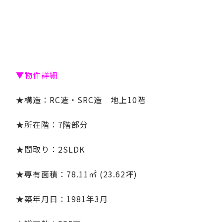
▼物件詳細
★構造：RC造・SRC造 地上10階
★所在階：7階部分
★間取り：2SLDK
★専有面積：78.11㎡ (23.62坪)
★築年月日：1981年3月