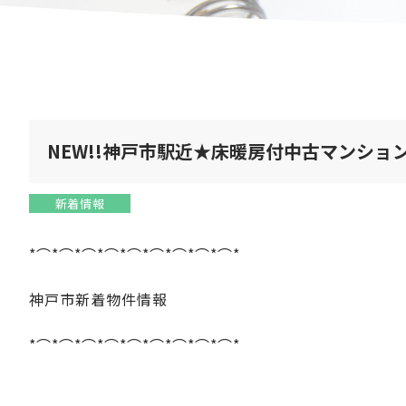
NEW!!神戸市駅近★床暖房付中古マンショ
新着情報
*⌒*⌒*⌒*⌒*⌒*⌒*⌒*⌒*⌒*
神戸市新着物件情報
*⌒*⌒*⌒*⌒*⌒*⌒*⌒*⌒*⌒*