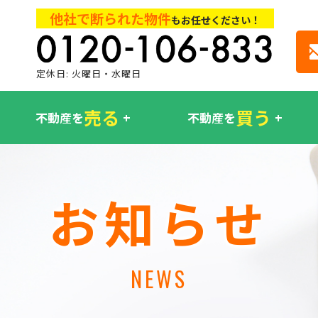
他社で断られた物件
もお任せください！
定休日: 火曜日・水曜日
売る
買う
不動産を
不動産を
お知らせ
NEWS