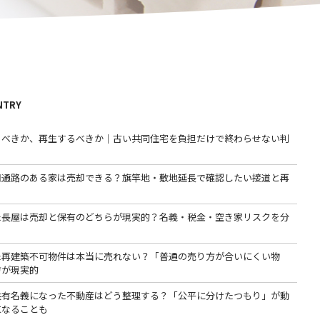
NTRY
るべきか、再生するべきか｜古い共同住宅を負担だけで終わらせない判
用通路のある家は売却できる？旗竿地・敷地延長で確認したい接道と再
た長屋は売却と保有のどちらが現実的？名義・税金・空き家リスクを分
た再建築不可物件は本当に売れない？「普通の売り方が合いにくい物
方が現実的
共有名義になった不動産はどう整理する？「公平に分けたつもり」が動
になることも