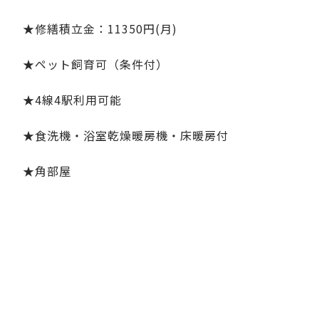
★修繕積立金：11350円(月)
★ペット飼育可（条件付）
★4線4駅利用可能
★食洗機・浴室乾燥暖房機・床暖房付
★角部屋