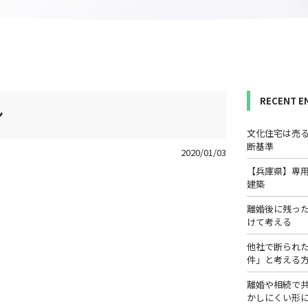
RECENT E
ン
文化住宅は売
断基準
2020/01/03
【兵庫県】専
建築
離婚後に残っ
けて考える
他社で断られ
件」と考える
離婚や相続で
かしにくい形