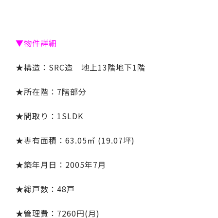
▼物件詳細
★構造：SRC造 地上13階地下1階
★所在階：7階部分
★間取り：1SLDK
★専有面積：63.05㎡ (19.07坪)
★築年月日：2005年7月
★総戸数：48戸
★管理費：7260円(月)