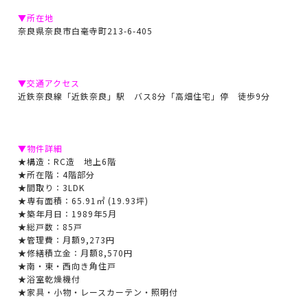
▼所在地
奈良県奈良市白毫寺町213-6-405
▼交通アクセス
近鉄奈良線「近鉄奈良」駅 バス8分「高畑住宅」停 徒歩9分
▼物件詳細
★構造：RC造 地上6階
★所在階：4階部分
★間取り：3LDK
★専有面積：65.91㎡ (19.93坪)
★築年月日：1989年5月
★総戸数：85戸
★管理費：月額9,273円
★修繕積立金：月額8,570円
★南・東・西向き角住戸
★浴室乾燥機付
★家具・小物・レースカーテン・照明付