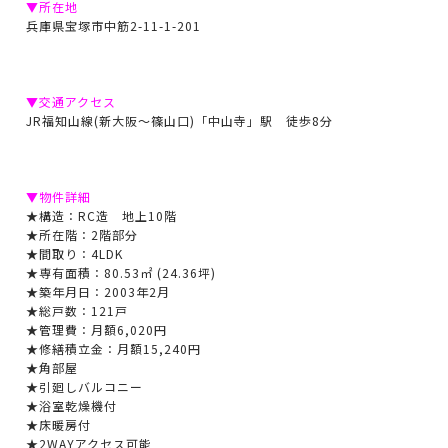
▼所在地
兵庫県宝塚市中筋2-11-1-201
▼交通アクセス
JR福知山線(新大阪～篠山口)「中山寺」駅 徒歩8分
▼物件詳細
★構造：RC造 地上10階
★所在階：2階部分
★間取り：
4LDK
★専有面積：80.53㎡ (24.36坪)
★築年月日：2003年2月
★総戸数：121戸
★管理費：月額6,020円
★修繕積立金：月額15,240円
★角部屋
★引廻しバルコニー
★浴室乾燥機付
★床暖房付
★2WAYアクセス可能