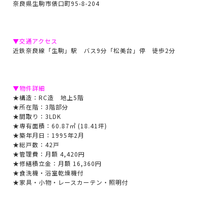
奈良県生駒市俵口町95-8-204
▼交通アクセス
近鉄奈良線「生駒」駅 バス9分「松美台」停 徒歩2分
▼物件詳細
★構造：RC造 地上5階
★所在階：3階部分
★間取り：3LDK
★専有面積：60.87㎡ (18.41坪)
★築年月日：1995年2月
★総戸数：42戸
★管理費：月額 4,420円
★修繕積立金：月額 16,360円
★食洗機・浴室乾燥機付
★家具・小物・レースカーテン・照明付