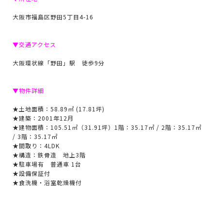
大阪市福島区野田5丁目4-16
▼交通アクセス
大阪環状線「野田」駅 徒歩9分
▼物件詳細
★土地面積：58.89㎡ (17.81坪)
★建築：2001年12月
★建物面積：105.51㎡（31.91坪）1階：35.17㎡ / 2階：35.17㎡
/ 3階：35.17㎡
★間取り：4LDK
★構造：鉄骨造 地上3階
★駐車場有 普通車 1台
★設備保証付
★食洗機・浴室乾燥機付