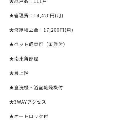
★総戸数：111戸
★管理費：14,420円(月)
★修繕積立金：17,200円(月)
★ペット飼育可（条件付）
★南東角部屋
★最上階
★食洗機・浴室乾燥機付
★3WAYアクセス
★オートロック付