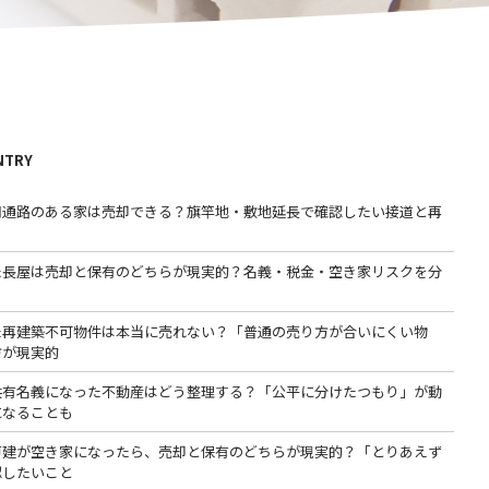
NTRY
用通路のある家は売却できる？旗竿地・敷地延長で確認したい接道と再
た長屋は売却と保有のどちらが現実的？名義・税金・空き家リスクを分
た再建築不可物件は本当に売れない？「普通の売り方が合いにくい物
方が現実的
共有名義になった不動産はどう整理する？「公平に分けたつもり」が動
になることも
戸建が空き家になったら、売却と保有のどちらが現実的？「とりあえず
認したいこと