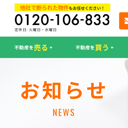
他社で断られた物件
もお任せください！
定休日: 火曜日・水曜日
売る
買う
不動産を
不動産を
お知らせ
NEWS