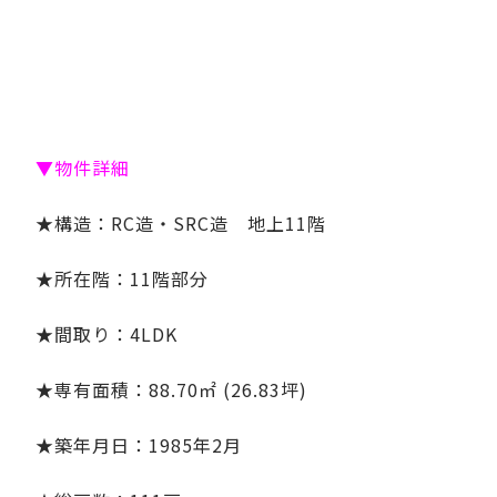
▼物件詳細
★構造：RC造・SRC造 地上11階
★所在階：11階部分
★間取り：
4LDK
★専有面積：88.70㎡ (26.83坪)
★築年月日：1985年2月