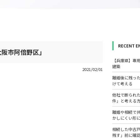
RECENT E
大阪市阿倍野区」
【兵庫県】専
建築
2021/02/01
離婚後に残っ
けて考える
他社で断られ
件」と考える
離婚や相続で
かしにくい形
相続した中古
残す」前に確