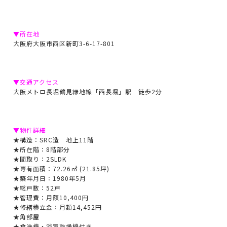
▼所在地
大阪府大阪市西区新町3-6-17-801
▼交通アクセス
大阪メトロ長堀鶴見緑地線「西長堀」駅 徒歩2分
▼物件詳細
★構造：SRC造 地上11階
★所在階：8階部分
★間取り：2SLDK
★専有面積：72.26㎡ (21.85坪)
★築年月日：1980年5月
★総戸数：52戸
★管理費：月額10,400円
★修繕積立金：月額14,452円
★角部屋
★食洗機・浴室乾燥機付き