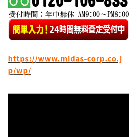
https://www.midas-corp.co.j
p/wp/