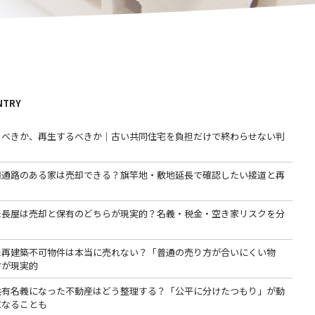
NTRY
るべきか、再生するべきか｜古い共同住宅を負担だけで終わらせない判
用通路のある家は売却できる？旗竿地・敷地延長で確認したい接道と再
た長屋は売却と保有のどちらが現実的？名義・税金・空き家リスクを分
た再建築不可物件は本当に売れない？「普通の売り方が合いにくい物
方が現実的
共有名義になった不動産はどう整理する？「公平に分けたつもり」が動
になることも