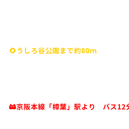
🌻うしろ谷公園まで約80ｍ
🚋京阪本線「樟葉」駅より バス1