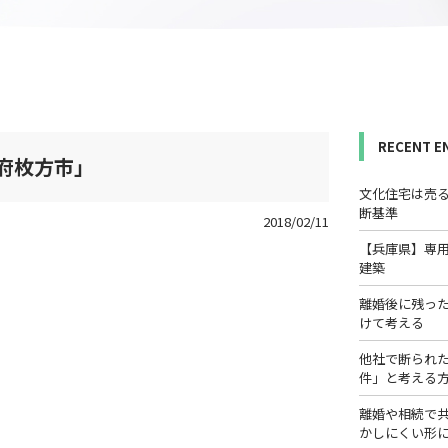
RECENT E
府枚方市」
文化住宅は売
断基準
2018/02/11
【兵庫県】専
建築
離婚後に残っ
けて考える
他社で断られ
件」と考える
離婚や相続で
かしにくい形