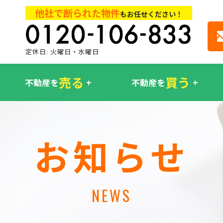
他社で断られた物件
もお任せください！
定休日: 火曜日・水曜日
売る
買う
不動産を
不動産を
お知らせ
NEWS