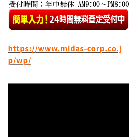
https://www.midas-corp.co.j
p/wp/