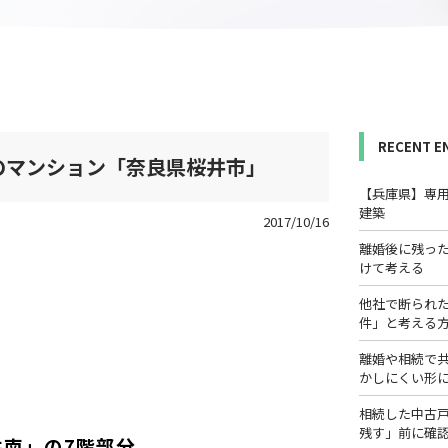
RECENT E
Kのマンション「奈良県桜井市」
【兵庫県】専
建築
2017/10/16
離婚後に残っ
けて考える
他社で断られ
件」と考える
離婚や相続で
かしにくい形
相続した中古
残す」前に確
井南
」の7階部分