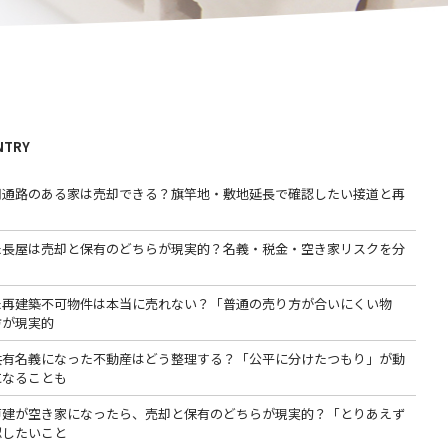
NTRY
用通路のある家は売却できる？旗竿地・敷地延長で確認したい接道と再
た長屋は売却と保有のどちらが現実的？名義・税金・空き家リスクを分
た再建築不可物件は本当に売れない？「普通の売り方が合いにくい物
方が現実的
共有名義になった不動産はどう整理する？「公平に分けたつもり」が動
になることも
戸建が空き家になったら、売却と保有のどちらが現実的？「とりあえず
認したいこと