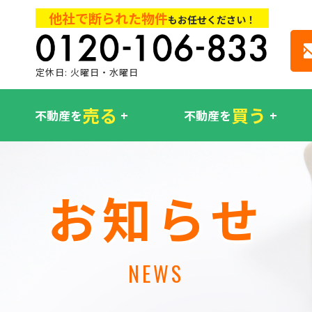
他社で断られた物件
もお任せください！
定休日: 火曜日・水曜日
売る
買う
不動産を
不動産を
お知らせ
NEWS