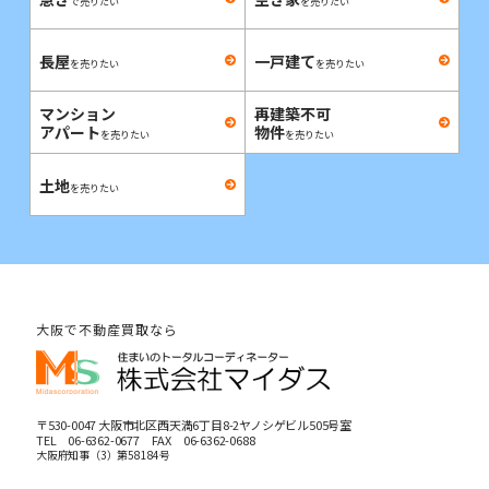
で売りたい
を売りたい
長屋
一戸建て
を売りたい
を売りたい
マンション
再建築不可
アパート
物件
を売りたい
を売りたい
土地
を売りたい
大阪で不動産買取なら
〒530-0047 大阪市北区西天満6丁目8-2ヤノシゲビル505号室
TEL
06-6362-0677
FAX 06-6362-0688
大阪府知事（3）第58184号