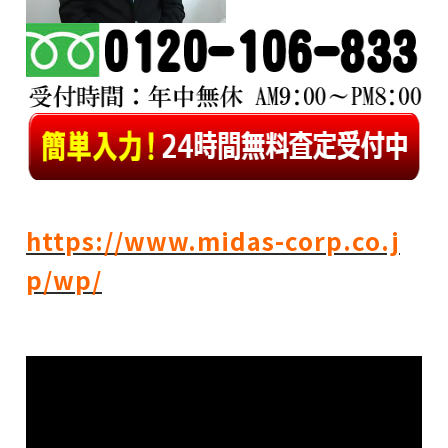
https://www.midas-corp.co.j
p/wp/