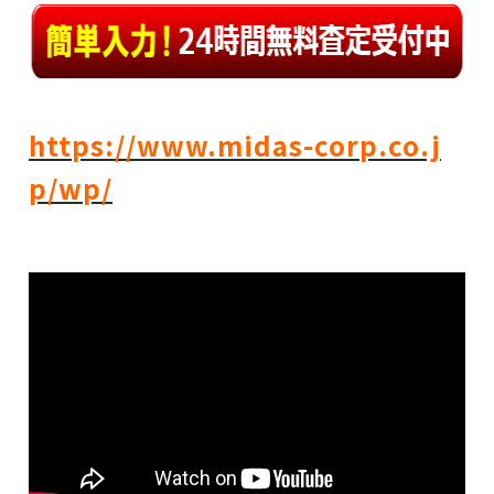
https://www.midas-corp.co.j
p/wp/