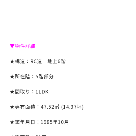
▼物件詳細
★構造：RC造 地上6階
★所在階：5階部分
★間取り：1LDK
★専有面積：47.52㎡ (14.37坪)
★築年月日：1985年10月