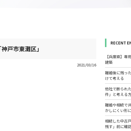
RECENT E
「神戸市東灘区」
【兵庫県】専
建築
2021/03/16
離婚後に残っ
けて考える
他社で断られ
件」と考える
離婚や相続で
かしにくい形
相続した中古
残す」前に確