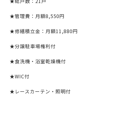
★総戸数：21戸
★管理費：月額8,550円
★修繕積立金：月額11,880円
★分譲駐車場権利付
★食洗機・浴室乾燥機付
★WIC付
★レースカーテン・照明付