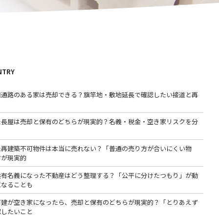
NTRY
用通路のある家は売却できる？旗竿地・敷地延長で確認したい接道と再
た長屋は売却と保有のどちらが現実的？名義・税金・空き家リスクを分
た再建築不可物件は本当に売れない？「普通の売り方が合いにくい物
方が現実的
共有名義になった不動産はどう整理する？「公平に分けたつもり」が動
になることも
戸建が空き家になったら、売却と保有のどちらが現実的？「とりあえず
認したいこと