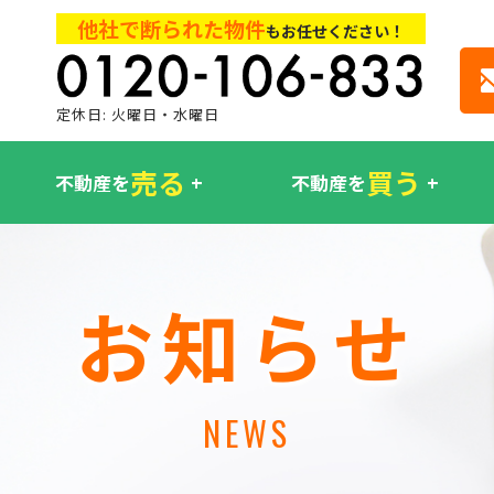
他社で断られた物件
もお任せください！
定休日: 火曜日・水曜日
売る
買う
不動産を
不動産を
お知らせ
NEWS