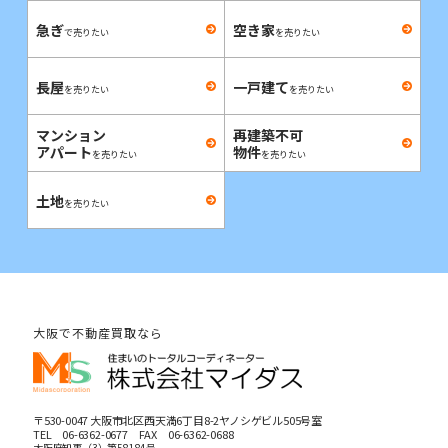
急ぎ
空き家
で売りたい
を売りたい
長屋
一戸建て
を売りたい
を売りたい
マンション
再建築不可
アパート
物件
を売りたい
を売りたい
土地
を売りたい
大阪で不動産買取なら
〒530-0047 大阪市北区西天満6丁目8-2ヤノシゲビル505号室
TEL
06-6362-0677
FAX 06-6362-0688
大阪府知事（3）第58184号