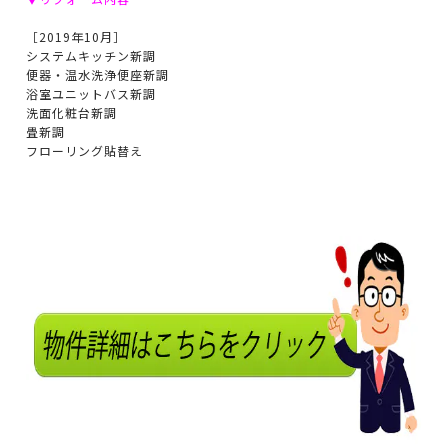
［2019年10月］
システムキッチン新調
便器・温水洗浄便座新調
浴室ユニットバス新調
洗面化粧台新調
畳新調
フローリング貼替え