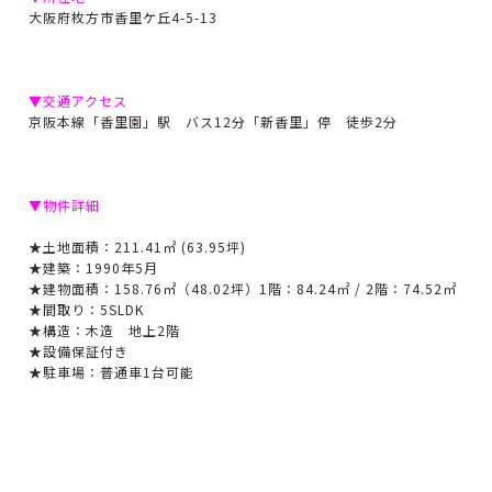
大阪府枚方市香里ケ丘4-5-13
▼交通アクセス
京阪本線「香里園」駅 バス12分「新香里」停 徒歩2分
▼物件詳細
★土地面積：211.41㎡ (63.95坪)
★建築：1990年5月
★建物面積：158.76㎡（48.02坪）1階：84.24㎡ / 2階：74.52㎡
★間取り：5SLDK
★構造：木造 地上2階
★設備保証付き
★駐車場：普通車1台可能