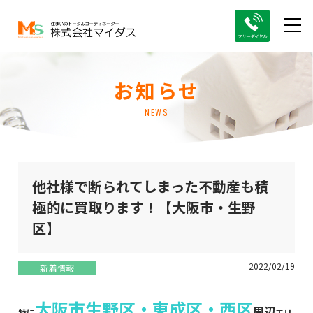
お知らせ
NEWS
他社様で断られてしまった不動産も積
極的に買取ります！【大阪市・生野
区】
2022/02/19
新着情報
大阪市生野区・東成区・西区
周辺
特に
エリ