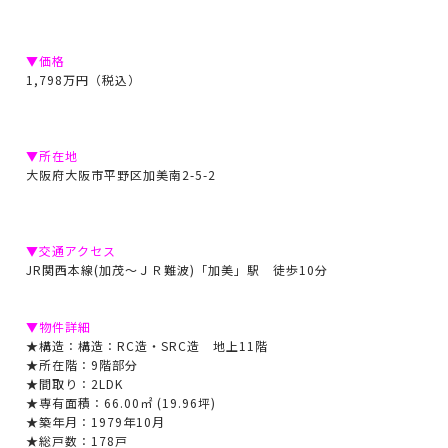
▼価格
1,798万円（税込）
▼所在地
大阪府大阪市平野区加美南2-5-2
▼交通アクセス
JR関西本線(加茂～ＪＲ難波)「加美」駅 徒歩10分
▼物件詳細
★構造：構造：RC造・SRC造 地上11階
★所在階：9階部分
★間取り：2LDK
★専有面積：66.00㎡ (19.96坪)
★築年月：1979年10月
★総戸数：178戸