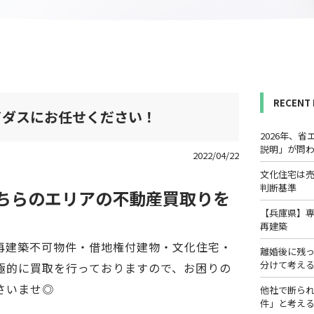
RECENT
イダスにお任せください！
2026年、
説明」が問
2022/04/22
文化住宅は
判断基準
ちらのエリアの不動産買取りを
【兵庫県】
再建築
再建築不可物件・借地権付建物・文化住宅・
離婚後に残
分けて考え
極的に買取を行っておりますので、お困りの
さいませ◎
他社で断ら
件」と考え