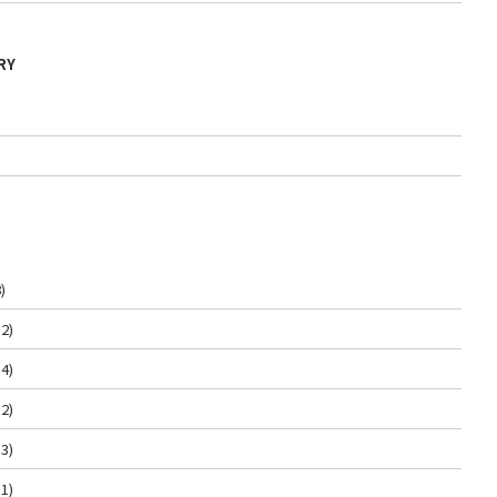
RY
)
2)
4)
2)
3)
1)