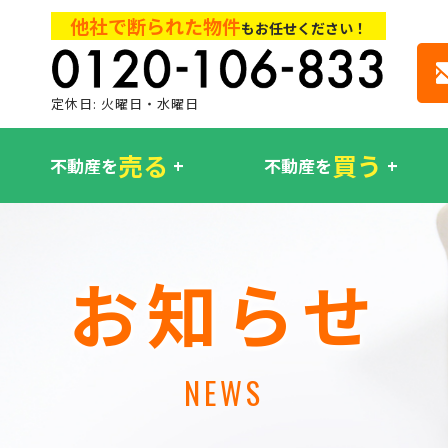
他社で断られた物件
もお任せください！
定休日: 火曜日・水曜日
売る
買う
不動産を
不動産を
お知らせ
NEWS