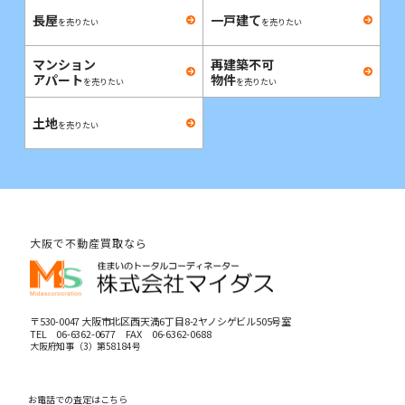
長屋
一戸建て
を売りたい
を売りたい
マンション
再建築不可
アパート
物件
を売りたい
を売りたい
土地
を売りたい
大阪で不動産買取なら
〒530-0047 大阪市北区西天満6丁目8-2ヤノシゲビル505号室
TEL
06-6362-0677
FAX 06-6362-0688
大阪府知事（3）第58184号
お電話での査定はこちら